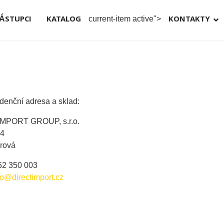
ÁSTUPCI
KATALOG
KONTAKTY
current-item active">
enční adresa a sklad:
MPORT GROUP, s.r.o.
74
rová
352 350 003
fo@directimport.cz