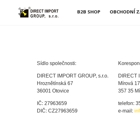
B2B SHOP
OBCHODNÍ Z
Sídlo společnosti:
Korespond
DIRECT IMPORT GROUP, s.r.o.
DIRECT I
Hroznětínská 67
Mírová 1
36001 Otovice
357 35 Mí
IČ: 27963659
telefon: 
DIČ: CZ27963659
e-mail:
in