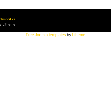
ctimport.cz
By LTheme
Free Joomla templates
by
Ltheme