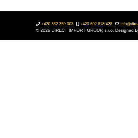
+420 352 350 003
+420 602 818 428
info@dire
© 2026 DIRECT IMPORT GROUP, s.r.o. Designed 