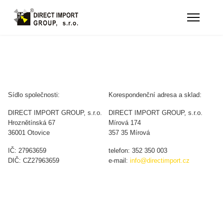
Sídlo společnosti:
Korespondenční adresa a sklad:
DIRECT IMPORT GROUP, s.r.o.
DIRECT IMPORT GROUP, s.r.o.
Hroznětínská 67
Mírová 174
36001 Otovice
357 35 Mírová
IČ: 27963659
telefon: 352 350 003
DIČ: CZ27963659
e-mail:
info@directimport.cz