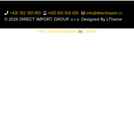
+420 352 350 003
+420 602 818 428
info@directimport.cz
© 2026 DIRECT IMPORT GROUP, s.r.o. Designed By LTheme
Free Joomla templates
by
Ltheme